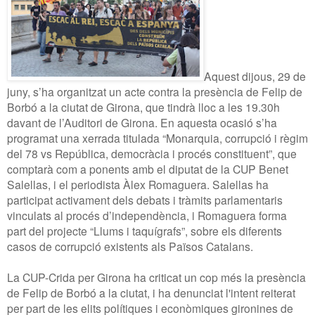
Aquest dijous, 29 de
juny, s’ha organitzat un acte contra la presència de Felip de
Borbó a la ciutat de Girona, que tindrà lloc a les 19.30h
davant de l’Auditori de Girona. En aquesta ocasió s’ha
programat una xerrada titulada “Monarquia, corrupció i règim
del 78 vs República, democràcia i procés constituent”, que
comptarà com a ponents amb el diputat de la CUP Benet
Salellas, i el periodista Àlex Romaguera. Salellas ha
participat activament dels debats i tràmits parlamentaris
vinculats al procés d’independència, i Romaguera forma
part del projecte “Llums i taquígrafs”, sobre els diferents
casos de corrupció existents als Països Catalans.
La CUP-Crida per Girona ha criticat un cop més la presència
de Felip de Borbó a la ciutat, i ha denunciat l'intent reiterat
per part de les elits polítiques i econòmiques gironines de