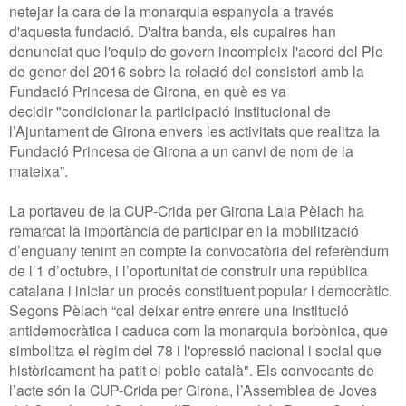
netejar la cara de la monarquia espanyola a través
d'aquesta fundació. D'altra banda, els cupaires han
denunciat que l'equip de govern incompleix l'acord del Ple
de gener del 2016 sobre la relació del consistori amb la
Fundació Princesa de Girona, en què es va
decidir "condicionar la participació institucional de
l’Ajuntament de Girona envers les activitats que realitza la
Fundació Princesa de Girona a un canvi de nom de la
mateixa”.
La portaveu de la CUP-Crida per Girona Laia Pèlach ha
remarcat la importància de participar en la mobilització
d’enguany tenint en compte la convocatòria del referèndum
de l’1 d’octubre, i l’oportunitat de construir una república
catalana i iniciar un procés constituent popular i democràtic.
Segons Pèlach “cal deixar entre enrere una institució
antidemocràtica i caduca com la monarquia borbònica, que
simbolitza el règim del 78 i l'opressió nacional i social que
històricament ha patit el poble català". Els convocants de
l’acte són la CUP-Crida per Girona, l’Assemblea de Joves