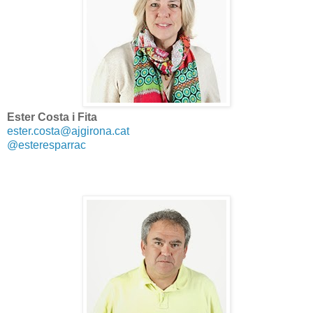
Ester Costa i Fita
ester.costa@ajgirona.cat
@esteresparrac