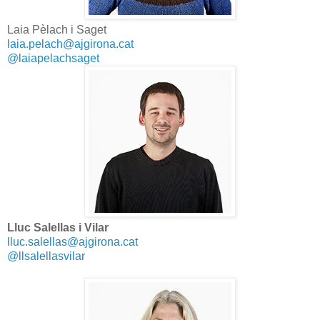
Laia Pèlach i Saget
laia.pelach@ajgirona.cat
@laiapelachsaget
Lluc Salellas i Vilar
lluc.salellas@ajgirona.cat
@llsalellasvilar