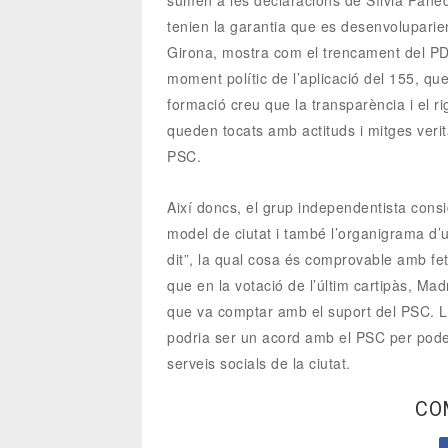
sumen a les declaracions de Sílvia Paneq
tenien la garantia que es desenvoluparie
Girona, mostra com el trencament del PDe
moment polític de l’aplicació del 155, que
formació creu que la transparència i el r
queden tocats amb actituds i mitges verit
PSC.
Així doncs, el grup independentista con
model de ciutat i també l’organigrama d’
dit”, la qual cosa és comprovable amb fe
que en la votació de l’últim cartipàs, Ma
que va comptar amb el suport del PSC. L
podria ser un acord amb el PSC per poder
serveis socials de la ciutat.
CO