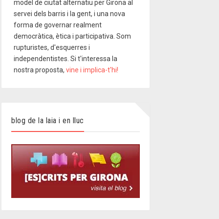
model de ciutat alternatiu per Girona al
servei dels barris i la gent, i una nova
forma de governar realment
democràtica, ètica i participativa. Som
rupturistes, d'esquerres i
independentistes. Si t'interessa la
nostra proposta,
vine i implica-t'hi!
blog de la laia i en lluc