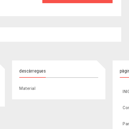
descàrregues
pàgi
Material
INI
Co
Par