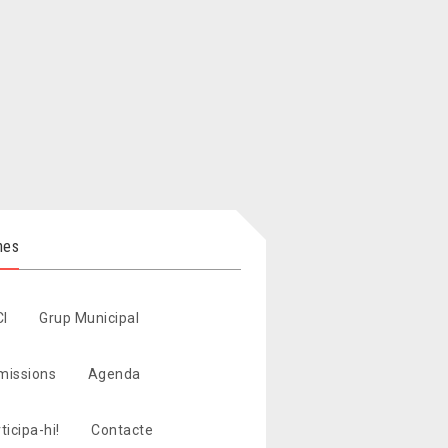
nes
CI
Grup Municipal
missions
Agenda
ticipa-hi!
Contacte