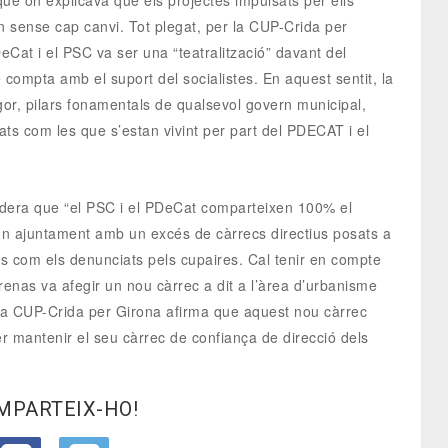
ue on explicava que els projectes impulsats per ells
n sense cap canvi. Tot plegat, per la CUP-Crida per
Cat i el PSC va ser una “teatralització” davant del
 compta amb el suport del socialistes. En aquest sentit, la
igor, pilars fonamentals de qualsevol govern municipal,
ats com les que s’estan vivint per part del PDECAT i el
sidera que “el PSC i el PDeCat comparteixen 100% el
un ajuntament amb un excés de càrrecs directius posats a
ts com els denunciats pels cupaires. Cal tenir en compte
drenas va afegir un nou càrrec a dit a l’àrea d’urbanisme
a CUP-Crida per Girona afirma que aquest nou càrrec
 mantenir el seu càrrec de confiança de direcció dels
MPARTEIX-HO!