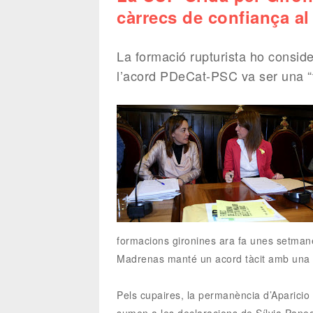
càrrecs de confiança al
La formació rupturista ho consi
l’acord PDeCat-PSC va ser una “t
formacions gironines ara fa unes setmane
Madrenas manté un acord tàcit amb una de
Pels cupaires, la permanència d’Aparicio i