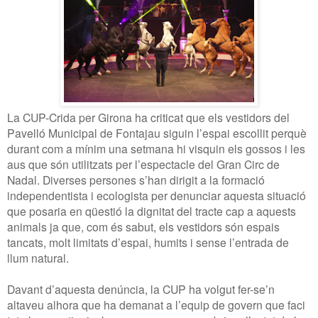
La CUP-Crida per Girona ha criticat que els vestidors del
Pavelló Municipal de Fontajau siguin l’espai escollit perquè
durant com a mínim una setmana hi visquin els gossos i les
aus que són utilitzats per l’espectacle del Gran Circ de
Nadal. Diverses persones s’han dirigit a la formació
independentista i ecologista per denunciar aquesta situació
que posaria en qüestió la dignitat del tracte cap a aquests
animals ja que, com és sabut, els vestidors són espais
tancats, molt limitats d’espai, humits i sense l’entrada de
llum natural.
Davant d’aquesta denúncia, la CUP ha volgut fer-se’n
altaveu alhora que ha demanat a l’equip de govern que faci