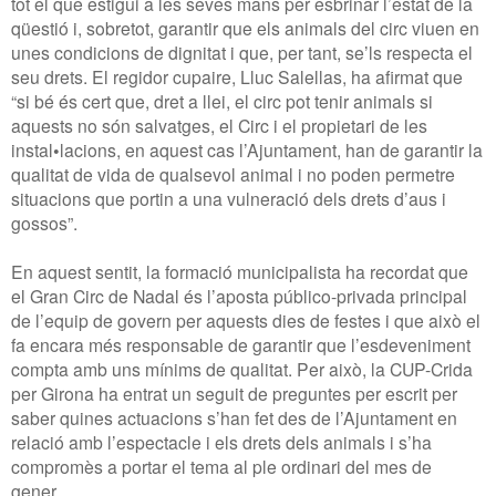
tot el que estigui a les seves mans per esbrinar l’estat de la
qüestió i, sobretot, garantir que els animals del circ viuen en
unes condicions de dignitat i que, per tant, se’ls respecta el
seu drets. El regidor cupaire, Lluc Salellas, ha afirmat que
“si bé és cert que, dret a llei, el circ pot tenir animals si
aquests no són salvatges, el Circ i el propietari de les
instal•lacions, en aquest cas l’Ajuntament, han de garantir la
qualitat de vida de qualsevol animal i no poden permetre
situacions que portin a una vulneració dels drets d’aus i
gossos”.
En aquest sentit, la formació municipalista ha recordat que
el Gran Circ de Nadal és l’aposta público-privada principal
de l’equip de govern per aquests dies de festes i que això el
fa encara més responsable de garantir que l’esdeveniment
compta amb uns mínims de qualitat. Per això, la CUP-Crida
per Girona ha entrat un seguit de preguntes per escrit per
saber quines actuacions s’han fet des de l’Ajuntament en
relació amb l’espectacle i els drets dels animals i s’ha
compromès a portar el tema al ple ordinari del mes de
gener.