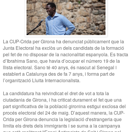
La CUP-Crida per Girona ha denunciat públicament que la
Junta Electoral ha exclòs un dels candidats de la formació
pel fet de no disposar de la nacionalitat espanyola. Es tracta
d’Ibrahima Sano, que havia d’ocupar el número 19 de la
llista electoral. Sano té 40 anys, és nascut al Senegal i
establert a Catalunya des de fa 7 anys, i forma part de
l’organització Lluita Internacionalista.
La candidatura ha reivindicat el dret de vot a tota la
ciutadania de Girona, i ha criticat durament el fet que una
part significativa de la població gironina estigui exclosa del
procés electoral del 24 de maig. D’aquest manera, la CUP-
Crida per Girona denuncia la legislació d'estrangeria que
limita els drets dels immigrants i se suma a la campanya
que està realitzant l'Espai Antiracista de Salt i Girona pel